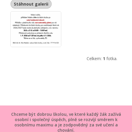
Stáhnout galerii
Celkem:
1
fotka.
Chceme být dobrou školou, ve které každý žák zažívá
osobní i společný úspěch, plně se rozvíjí směrem k
osobnímu maximu a je zodpovědný za své učení a
chování.