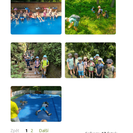
Zpět
1
2
Další