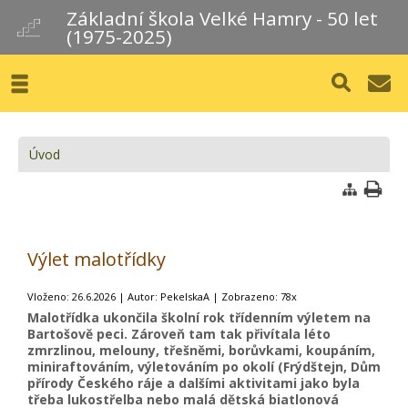
Základní škola Velké Hamry - 50 let
(1975-2025)
Úvod
Výlet malotřídky
Vloženo: 26.6.2026 | Autor: PekelskaA | Zobrazeno: 78x
Malotřídka ukončila školní rok třídenním výletem na
Bartošově peci. Zároveň tam tak přivítala léto
zmrzlinou, melouny, třešněmi, borůvkami, koupáním,
miniraftováním, výletováním po okolí (Frýdštejn, Dům
přírody Českého ráje a dalšími aktivitami jako byla
třeba lukostřelba nebo malá dětská biatlonová