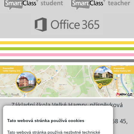
Základní škola Velké Hamry, příspěvková
organizace
Sídlo: Velké Hamry 541, Velké Hamry 468 45,
Tato webová stránka používá cookies
IČ: 727 43 557
Tato webová stránka používá nezbytné technické