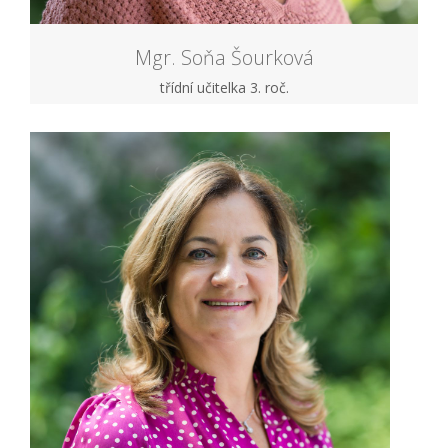
Mgr. Soňa Šourková
třídní učitelka 3. roč.