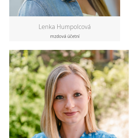
Lenka Humpolcová
mzdová účetní