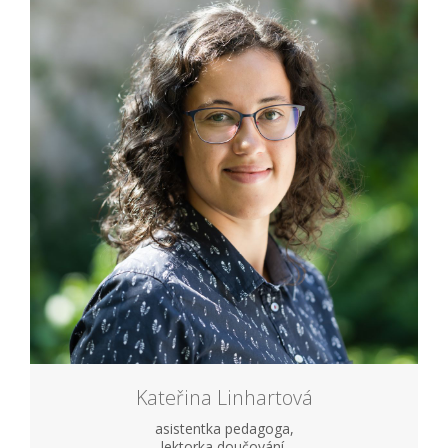
Kateřina Linhartová
asistentka pedagoga,
lektorka doučování,