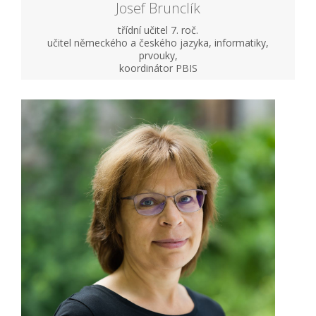
Josef Brunclík
třídní učitel 7. roč.
učitel německého a českého jazyka, informatiky,
prvouky,
koordinátor PBIS