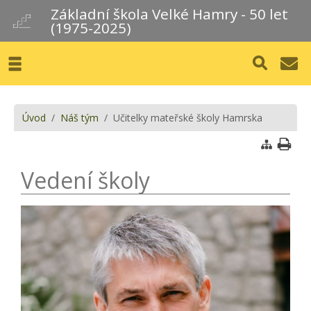
Základní škola Velké Hamry - 50 let
(1975-2025)
Úvod
/
Náš tým
/ Učitelky mateřské školy Hamrska
Vedení školy