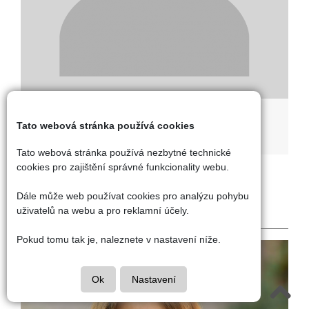
Bc. Ondřej Pekelský
Tato webová stránka používá cookies
učitel tělesné výchovy
Tato webová stránka používá nezbytné technické
cookies pro zajištění správné funkcionality webu.
Speciální pedagogové,
školní psycholog a
Dále může web používat cookies pro analýzu pohybu
asistenti pedagoga
uživatelů na webu a pro reklamní účely.
Pokud tomu tak je, naleznete v nastavení níže.
Ok
Nastavení