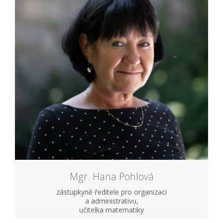
Mgr. Hana Pohlová
zástupkyně ředitele pro organizaci
a administrativu,
učitelka matematiky