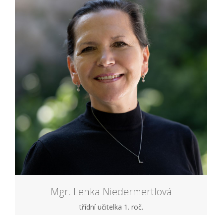
Mgr. Lenka Niedermertlová
třídní učitelka 1. roč.