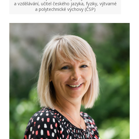
a vzdělávání, učitel českého jazyka, fyziky, výtvarné
a polytechnické výchovy (ČSP)