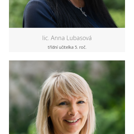
lic. Anna Lubasová
třídní učitelka 5. roč.