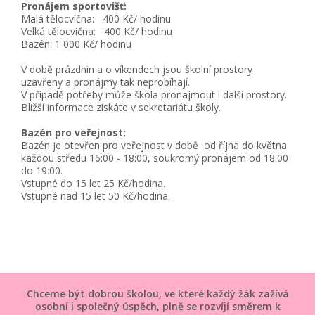
Pronájem sportovišť:
Malá tělocvična: 400 Kč/ hodinu
Velká tělocvična: 400 Kč/ hodinu
Bazén: 1 000 Kč/ hodinu
V době prázdnin a o víkendech jsou školní prostory
uzavřeny a pronájmy tak neprobíhají.
V případě potřeby může škola pronajmout i další prostory.
Bližší informace získáte v sekretariátu školy.
Bazén pro veřejnost:
Bazén je otevřen pro veřejnost v době od října do května
každou středu 16:00 - 18:00, soukromý pronájem od 18:00
do 19:00.
Vstupné do 15 let 25 Kč/hodina.
Vstupné nad 15 let 50 Kč/hodina.
Chceme být dobrou školou, ve které každý žák zažívá
osobní i společný úspěch, plně se rozvíjí směrem k