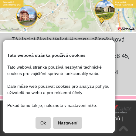
Základní škola Velké Hamry, příspěvková
organizace
Sídlo: Velké Hamry 541, Velké Hamry 468 45,
Tato webová stránka používá cookies
IČ: 727 43 557
Tato webová stránka používá nezbytné technické
IZO: 102047499, REDIZO: 600078264
cookies pro zajištění správné funkcionality webu.
Zřizovatel: Město Velké Hamry
Dále může web používat cookies pro analýzu pohybu
Datová schránka: zyqvsp7
uživatelů na webu a pro reklamní účely.
Pokud tomu tak je, naleznete v nastavení níže.
Copyright © - 2026 | ZŠ Velké Hamry &
Vitalex Computers s.r.o.
- Tvorba školních webů |
Ok
Nastavení
Prohlášení o přísupnosti
|
Cookies