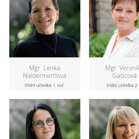
Mgr. Lenka
Mgr. Veroni
Niedermertlová
Gašicová
třídní učitelka 1. roč.
třídní učitelka 2.