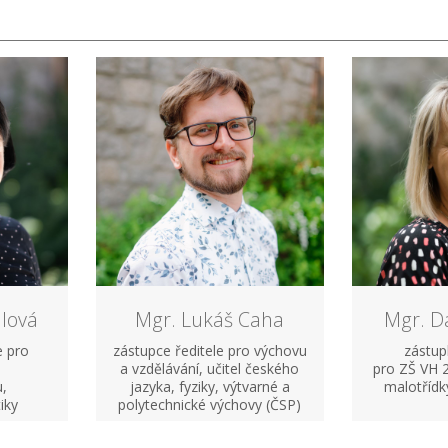
lová
Mgr. Lukáš Caha
Mgr. D
e pro
zástupce ředitele pro výchovu
zástup
a vzdělávání, učitel českého
pro ZŠ VH 2
u,
jazyka, fyziky, výtvarné a
malotříd
iky
polytechnické výchovy (ČSP)