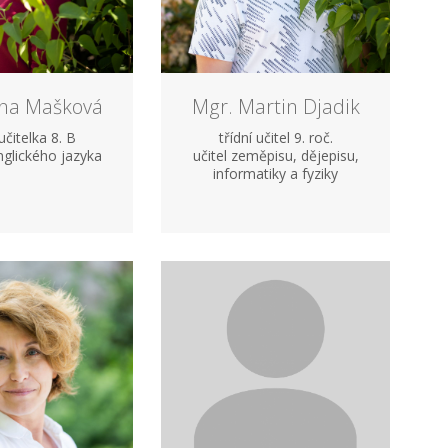
ana Mašková
Mgr. Martin Djadik
 učitelka 8. B
třídní učitel 9. roč.
nglického jazyka
učitel zeměpisu, dějepisu,
informatiky a fyziky