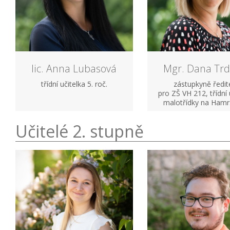
lic. Anna Lubasová
Mgr. Dana Trd
třídní učitelka 5. roč.
zástupkyně ředit
pro ZŠ VH 212, třídní 
malotřídky na Ham
Učitelé 2. stupně