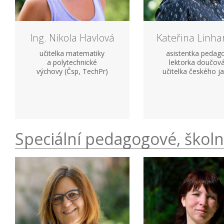
Ing. Nikola Havlová
Kateřina Linha
učitelka matematiky
asistentka pedag
a polytechnické
lektorka doučová
výchovy (Čsp, TechPr)
učitelka českého j
Speciální pedagogové, školn