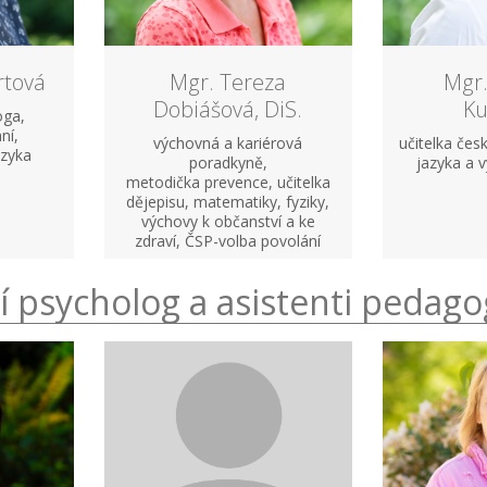
rtová
Mgr. Tereza
Mgr.
Dobiášová, DiS.
Ku
oga,
ní,
výchovná a kariérová
učitelka če
azyka
poradkyně,
jazyka a 
metodička prevence, učitelka
dějepisu, matematiky, fyziky,
výchovy k občanství a ke
zdraví, ČSP-volba povolání
í psycholog a asistenti pedag