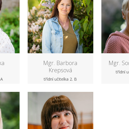
ka
Mgr. Barbora
Mgr. So
Krepsová
třídní u
 A
třídní učitelka 2. B