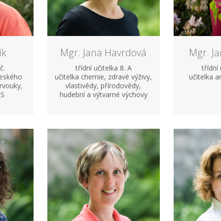
ík
Mgr. Jana Havrdová
Mgr. J
č.
třídní učitelka 8. A
třídní
českého
učitelka chemie, zdravé výživy,
učitelka a
prvouky,
vlastivědy, přírodovědy,
IS
hudební a výtvarné výchovy