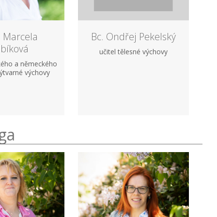
 Marcela
Bc. Ondřej Pekelský
bíková
učitel tělesné výchovy
ského a německého
výtvarné výchovy
oga