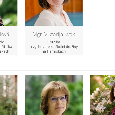
lová
Mgr. Viktorija Kvak
ele
učitelka
učitelka
a vychovatelka školní družiny
rskách
na Hamrskách