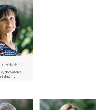
ra Pekelská
 vychovatelka
lní družiny