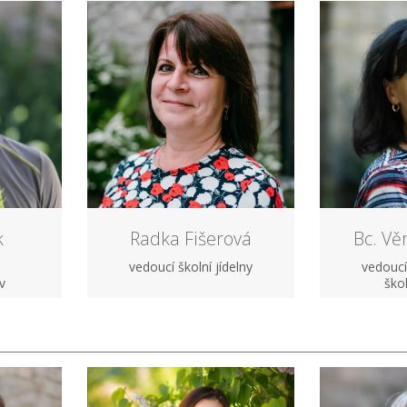
k
Radka Fišerová
Bc. Vě
vedoucí školní jídelny
vedoucí
v
ško