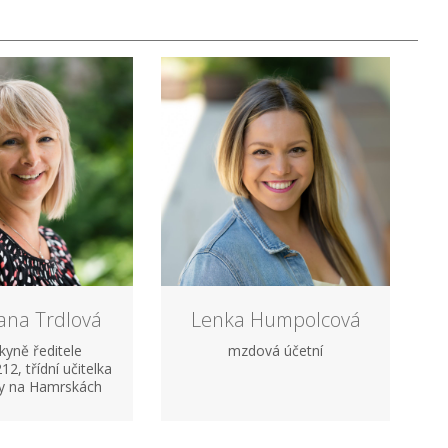
ana Trdlová
Lenka Humpolcová
kyně ředitele
mzdová účetní
12, třídní učitelka
ky na Hamrskách