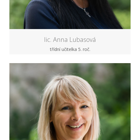
lic. Anna Lubasová
třídní učitelka 5. roč.