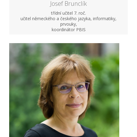
Josef Brunclík
třídní učitel 7. roč.
učitel německého a českého jazyka, informatiky,
prvouky,
koordinátor PBIS