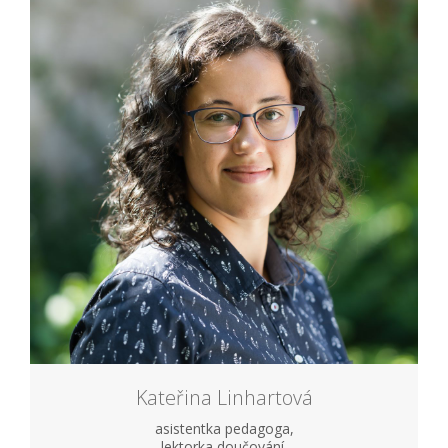
Kateřina Linhartová
asistentka pedagoga,
lektorka doučování,