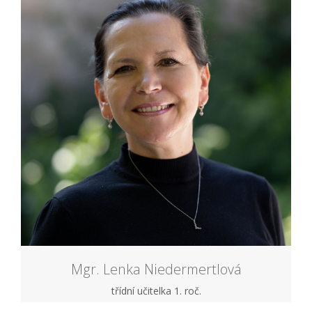
Mgr. Lenka Niedermertlová
třídní učitelka 1. roč.