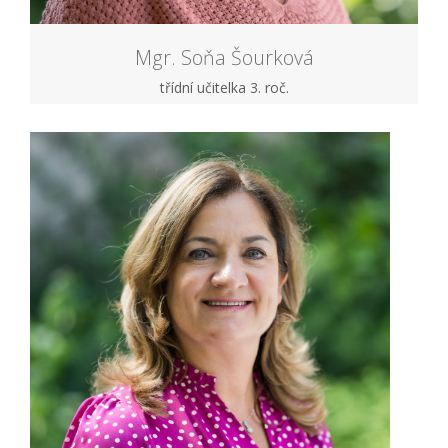
Mgr. Soňa Šourková
třídní učitelka 3. roč.