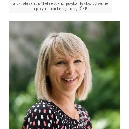
a vzdělávání, učitel českého jazyka, fyziky, výtvarné
a polytechnické výchovy (ČSP)