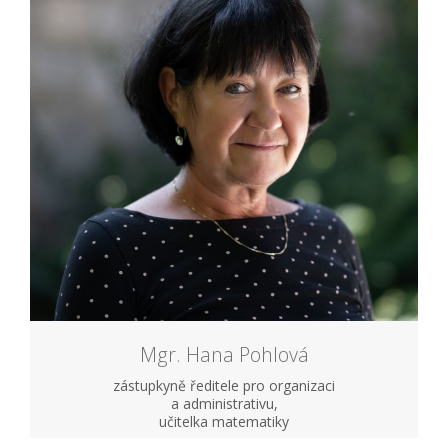
Mgr. Hana Pohlová
zástupkyně ředitele pro organizaci
a administrativu,
učitelka matematiky