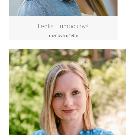
Lenka Humpolcová
mzdová účetní