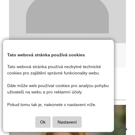
Bc. Ondřej Pekelský
Tato webová stránka používá cookies
učitel tělesné výchovy
Tato webová stránka používá nezbytné technické
cookies pro zajištění správné funkcionality webu.
Speciální pedagogové,
školní psycholog a
Dále může web používat cookies pro analýzu pohybu
asistenti pedagoga
uživatelů na webu a pro reklamní účely.
Pokud tomu tak je, naleznete v nastavení níže.
Ok
Nastavení